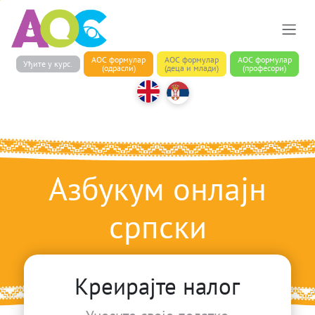
АОС формулар
АОС формулар
АОС формулар
Уђите у курс.
(одрасли)
(деца и млади)
(професори)
Азбукум онлајн
српски
Савршен курс српског језика
Креирајте налог